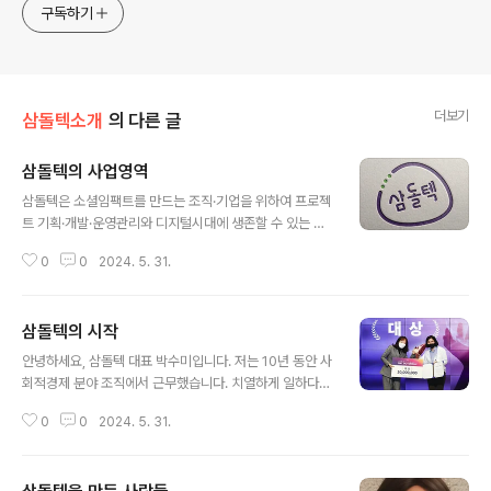
구독하기
더보기
삼돌텍소개
의 다른 글
삼돌텍의 사업영역
글 내용
삼돌텍은 소셜임팩트를 만드는 조직·기업을 위하여 프로젝
트 기획·개발·운영관리와 디지털시대에 생존할 수 있는 디
지털전환 솔루션을 제공합니다. 창업과 마케팅 전략 교육·
0
0
2024. 5. 31.
컨설팅도 진행합니다. 속도와 규모 보다는 지속성과 영향
력을 중심에 두고 비즈니스를 전개하는 조직들과 함께 합
니다!삼돌텍과 협업을 원하신다면, 이메일로 연락주세요! h
삼돌텍의 시작
elp@3doltech.com
글 내용
안녕하세요, 삼돌텍 대표 박수미입니다. 저는 10년 동안 사
회적경제 분야 조직에서 근무했습니다. 치열하게 일하다보
니 문득 ‘꼭 조직에 속해야 의미있는 일을 할 수 있나?’ 의문
0
0
2024. 5. 31.
이 들더라구요. 청년기가 끝나기 전 나의 경험과 문제의식
을 갖고 회사를 만들어보고 싶다는 생각도 했습니다. 이런
고민을 오래 마음에 품고 있다가 실제로 창업할 용기를 얻