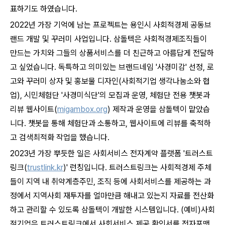
표하기도 하였습니다.
2022년 가장 기억에 남는 프로젝트는 용인시 사회적경제 공동브
랜드 개발 및 꾸러미 사업입니다. 삼돌텍은 사회적경제조직들이
만드는 가치와 그들의 상품서비스를 더 친근하고 아름답게 전달하
고 싶었습니다. 독특하고 의미있는 브랜드네임 '사경미감' 선정, 로
고와 꾸러미 상자 및 홍보물 디자인(사회적기업 생각나눔소와 협
업), 시민체험단 '사경미식단'의 모집과 운영, 체험단 전용 챗봇과
리뷰 웹사이트(
migambox.org
) 제작과 운영을 삼돌텍이 맡았습
니다. 챗봇을 통해 체험단과 소통하고, 웹사이트에 리뷰를 축적하
고 검색최적화 작업을 했습니다.
2023년 가장 뿌듯한 일은 사회서비스 전자계약 플랫폼 '트러스트
링크(
trustlink.kr
)' 런칭입니다. 트러스트링크는 사회적경제 주체
들이 지역 내 취약계층주민, 조직 등에 사회서비스를 제공하는 과
정에서 지역사회 재투자를 얼마만큼 해내고 있는지 자료를 전산화
하고 관리할 수 있도록 삼돌텍이 개발한 시스템입니다. (예비)사회
적기업은 트러스트링크에서 사회서비스 제공 확인서를 전자포맷