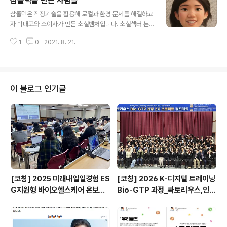
삼돌텍을 만든 사람들
은 것은 2019-2020 'BAT 두드림(Do-Dream)’ 활동과
글 내용
이를 위해 만난 크루(crew) 덕이었습니다.https://blog.
삼돌텍은 적정기술을 활용해 로컬과 환경 문제를 해결하고
naver.com/batmanisdream/221986152051 4기
자 박대표와 소이사가 만든 소셜벤처입니다. 소셜섹터 분
20-21 BAT코리아와 함께하는 BAT 두드림(Do-Drea
야에서 일한 지 10년째 되는 해, 청년기 막바지 앞으로 남
m) 공모전BAT 두드림 공모전은 BAT코리아에서 주최하
1
0
2021. 8. 21.
은 삶은 어떻게 살아야 할까 고민하던 박대표는, 늘 마음에
는 미래를 위해 도전하는 청년들을 대상으로 ..
품고 있었던 환경과 로컬이란 주제를 구체적인 프로젝트로
만들기 위하여 20-21 BAT코리아 두드림 공모전과 202
1 사회적기업가 육성사업에 참여합니다. IT기술을 통한 시
민참여로 사회문제를 해결하는 데 관심이 있었던 박대표는
이 블로그 인기글
뜻이 같은 동료를 구하고 2021년 삼돌텍이란 법인을 설립
하여 본격적으로 사업을 시작합니다! 삼돌텍이 진행했거
나, 진행하고 있는 프로젝트를 소개합니다.- 용인시 환경사
랑 캠페인(2021년2월~3월)- 용인환경정의 '용기내, 용
인!' 웹페이지 개발(2021년4월..
[코칭] 2025 미래내일일경험 ES
[코칭] 2026 K-디지털 트레이닝
G지원형 바이오헬스케어 온보딩
Bio-GTP 과정_싸토리우스,인천
프로그램_싸토리우스,지속가능경
일보아카데미
영재단