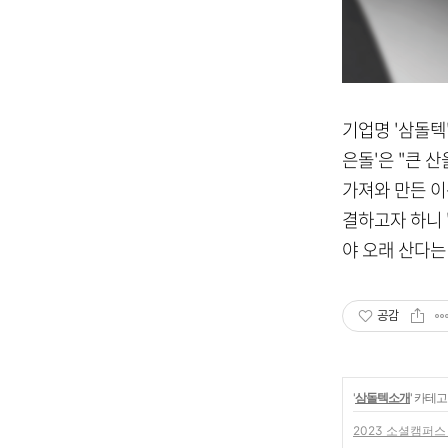
기업명 '삼돌텍
은돌'은 "큰 
가져와 만든 이
결하고자 하니 
야 오래 산다는
공감
'
삼돌텍소개
' 카테
2023 소셜캠퍼스