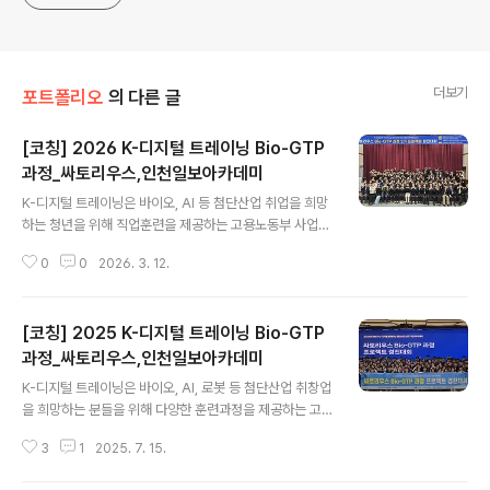
더보기
포트폴리오
의 다른 글
[코칭] 2026 K-디지털 트레이닝 Bio-GTP
과정_싸토리우스,인천일보아카데미
글 내용
K-디지털 트레이닝은 바이오, AI 등 첨단산업 취업을 희망
하는 청년을 위해 직업훈련을 제공하는 고용노동부 사업입
니다. 이 사업에 속한 'Bio-GTP 과정'은 바이오 직무의 기
0
0
2026. 3. 12.
초부터 공정 특화까지, 프로젝트 기반의 실무 중심 커리큘
럼을 제공합니다. Bio-GTP는 2026년 1월 2일에 시작해
3월 1일에 마무리되었으며 크게 4가지 부분으로 진행되었
[코칭] 2025 K-디지털 트레이닝 Bio-GTP
습니다. (1) 바이오 직무 공통 (2) 바이오 공정 특화 (3) 팀
빌딩&팀프로젝트 (4) 경진대회 - 삼돌텍은 이 중 팀빌딩&
과정_싸토리우스,인천일보아카데미
글 내용
팀프로젝트 부분을 기획하고 운영하였습니다.​ 팀빌딩참여
K-디지털 트레이닝은 바이오, AI, 로봇 등 첨단산업 취창업
자들이 나와 조원의 성향을 이해하고 리더십·팔로워십을
을 희망하는 분들을 위해 다양한 훈련과정을 제공하는 고
형성하여 협력적 팀워크를 구축할 수 있도록 돕는 프로그
용노동부 사업입니다. 싸토리우스코리아바이오텍과 인천
램을 진행하였습니다. 자기소개카드를 활용한 인트로 네트
3
1
2025. 7. 15.
일보아카데미가 운영하는 'Bio-GTP 과정'은 이 사업의
워킹 세션을 마련..
일환으로, 바이오 직무의 기초부터 공정 특화까지, 프로젝