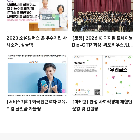
만들게 됩니다. 걷기여행과 라이프디자인 프..
2023 소셜캠퍼스 온 우수기업 사
[코칭] 2026 K-디지털 트레이닝
례소개, 삼돌텍
Bio-GTP 과정_싸토리우스,인천
일보아카데미
[서비스기획] 외국인근로자 교육·
[마케팅] 안성 사회적경제 체험단
취업 플랫폼 자블링
운영 및 컨설팅