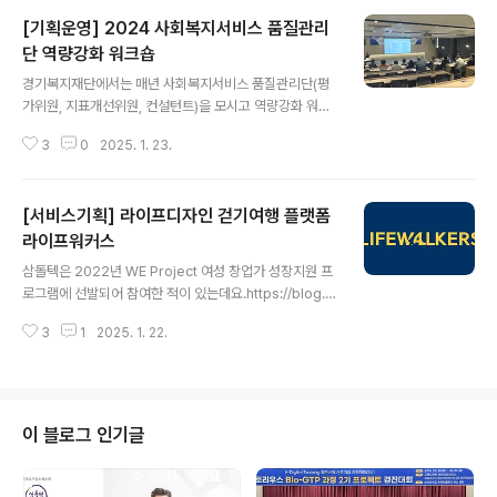
트 기반의 실무 중심 커리큘럼을 제공합니다.2025년 1월
[기획운영] 2024 사회복지서비스 품질관리
2일에 시작해 3월 1일에 마무리된 교육은 크게 4가지 부
분으로 진행되었습니다. (1) 바이오 직무 공통 (2) 바이오
단 역량강화 워크숍
글 내용
공정 특화 (3) 팀 프로젝트 (4) 경진대회. 삼돌텍은 이 중
경기복지재단에서는 매년 사회복지서비스 품질관리단(평
팀 프로젝트 부분을 기획하고 운영하였습니다.​팀빌딩학습
가위원, 지표개선위원, 컨설턴트)을 모시고 역량강화 워크
자들이 나와 조원의 성향을 파악하고 동료간 리더십과 팔
숍을 진행합니다. 2024년에는 삼돌텍이 이 워크숍 행사를
로워십을 형성할 수 있는 프로그램을 마련하였습니다.​팀
3
0
2025. 1. 23.
맡아 기획하고 운영하게 되었습니다.​워크숍 안내서에서 개
프로젝트 과제바이오 직무 공..
요와 일정 부분을 소개합니다.​1일차서울대학교 소비트렌
드분석센터 한다혜 박사가 '미리 읽는 2025년 트렌드와
[서비스기획] 라이프디자인 걷기여행 플랫폼
사회복지서비스'란 주제로 강의를 했습니다. 강의에서 소
개해주신 2025 10대 키워드는 다음과 같습니다. 옴니보
라이프워커스
글 내용
어, 아보하, 토핑경제, 페이스테크, 무해력, 그라데이션, 물
삼돌텍은 2022년 WE Project 여성 창업가 성장지원 프
성매력, 기후감수성, 공진화전략, 원포인트업 (자세한 설명
로그램에 선발되어 참여한 적이 있는데요.https://blog.n
은 https://www2.korea.kr/news/policyNewsVie
aver.com/merryyear09/222781131858 [WE Pro
w.do?newsId=148938716 )2025년을 위한 트렌드
3
1
2025. 1. 22.
ject 여성 창업가 성장지원 프로그램] 디지털·온라인 기반
분석 강의 ..
솔루션으로 새로운 도약 꿈꿉니올해 봄 모집을 마친 WE P
roject 여성 창업가 성장지원 프로그램(이하 WE Projec
t)이 상반기 활동을 ...blog.naver.com 이 때 프로젝트를
하면서 만난 귀한 인연이 전승연 대표님입니다. 산티아고
이 블로그 인기글
순례길을 걸으며 삶의 방향을 찾았던 전승연 대표님은 이
소중한 경험을 다른 분들과 나누고 싶어서 걷기여행과 라
이프디자인 프로그램을 제공하는 회사 '라이프워커스'를