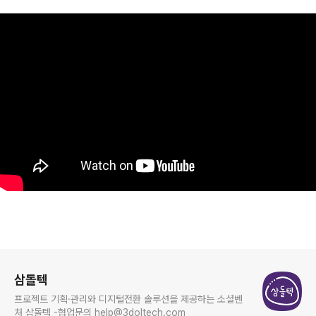
https://www.youtube.com/watch?v=97tTd8ejkV8
로그 정보
삼돌텍
프로젝트 기획·관리와 디지털전환 솔루션을 제공하는 소셜벤
처 삼돌텍 -협업문의 help@3doltech.com