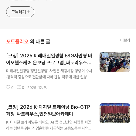
구독하기
더보기
포트폴리오
의 다른 글
[코칭] 2025 미래내일일경험 ESG지원형 바
이오헬스케어 온보딩 프로그램_싸토리우스,
글 내용
지속가능경영재단
미래내일일경험(청년일경험) 사업은 채용시장 경향이 수시
·경력직 중심으로 전환함에 따라 관심 직무에 대한 일경험
이 부족한 구직(또는 미취업) 청년에게 다양한 양질의 일경
0
0
2025. 12. 9.
험 기회를 제공하여 원활한 노동시장 진입을 돕는 고용노
동부 사업입니다.삼돌텍은 전체 프로그램에서 기초역량강
화 과정, 팀프로젝트 과정, 최종성과발표대회 부분을 기획
[코칭] 2026 K-디지털 트레이닝 Bio-GTP
하고 운영하였습니다. 기초역량강화 과정기초역량강화 과
정은 2025년 05월 30일(금)부터 06월 21일(토)까지 비
과정_싸토리우스,인천일보아카데미
글 내용
대면으로 진행되었습니다. 경영기획, 재무회계, 회사생활
K-디지털 트레이닝은 바이오, AI 등 첨단산업 취업을 희망
가이드 관련 전문강의가 선행되면, 삼돌텍의 코치들이 전
하는 청년을 위해 직업훈련을 제공하는 고용노동부 사업입
문강의와 연결되는 워크북을 바탕으로 학습자들이 실습과
니다. 이 사업에 속한 'Bio-GTP 과정'은 바이오 직무의 기