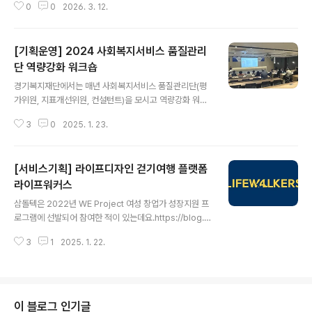
제를 해결할 수 있도록 촉진했습니다. 협업툴 알로를 활용
0
0
2026. 3. 12.
초부터 공정 특화까지, 프로젝트 기반의 실무 중심 커리큘
해 성과물과 커뮤니케이션을 시각화하였습니다. 상세 커
럼을 제공합니다. Bio-GTP는 2026년 1월 2일에 시작해
리..
3월 1일에 마무리되었으며 크게 4가지 부분으로 진행되었
[기획운영] 2024 사회복지서비스 품질관리
습니다. (1) 바이오 직무 공통 (2) 바이오 공정 특화 (3) 팀
빌딩&팀프로젝트 (4) 경진대회 - 삼돌텍은 이 중 팀빌딩&
단 역량강화 워크숍
글 내용
팀프로젝트 부분을 기획하고 운영하였습니다.​ 팀빌딩참여
경기복지재단에서는 매년 사회복지서비스 품질관리단(평
자들이 나와 조원의 성향을 이해하고 리더십·팔로워십을
가위원, 지표개선위원, 컨설턴트)을 모시고 역량강화 워크
형성하여 협력적 팀워크를 구축할 수 있도록 돕는 프로그
숍을 진행합니다. 2024년에는 삼돌텍이 이 워크숍 행사를
램을 진행하였습니다. 자기소개카드를 활용한 인트로 네트
3
0
2025. 1. 23.
맡아 기획하고 운영하게 되었습니다.​워크숍 안내서에서 개
워킹 세션을 마련..
요와 일정 부분을 소개합니다.​1일차서울대학교 소비트렌
드분석센터 한다혜 박사가 '미리 읽는 2025년 트렌드와
[서비스기획] 라이프디자인 걷기여행 플랫폼
사회복지서비스'란 주제로 강의를 했습니다. 강의에서 소
개해주신 2025 10대 키워드는 다음과 같습니다. 옴니보
라이프워커스
글 내용
어, 아보하, 토핑경제, 페이스테크, 무해력, 그라데이션, 물
삼돌텍은 2022년 WE Project 여성 창업가 성장지원 프
성매력, 기후감수성, 공진화전략, 원포인트업 (자세한 설명
로그램에 선발되어 참여한 적이 있는데요.https://blog.n
은 https://www2.korea.kr/news/policyNewsVie
aver.com/merryyear09/222781131858 [WE Pro
w.do?newsId=148938716 )2025년을 위한 트렌드
3
1
2025. 1. 22.
ject 여성 창업가 성장지원 프로그램] 디지털·온라인 기반
분석 강의 ..
솔루션으로 새로운 도약 꿈꿉니올해 봄 모집을 마친 WE P
roject 여성 창업가 성장지원 프로그램(이하 WE Projec
t)이 상반기 활동을 ...blog.naver.com 이 때 프로젝트를
하면서 만난 귀한 인연이 전승연 대표님입니다. 산티아고
이 블로그 인기글