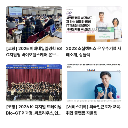
순례길을 걸으며 삶의 방향을 찾았던 전승연 대표님은 이
소중한 경험을 다른 분들과 나누고 싶어서 걷기여행과 라
이프디자인 프로그램을 제공하는 회사 '라이프워커스'를
만들게 됩니다. 걷기여행과 라이프디자인 프..
[코칭] 2025 미래내일일경험 ES
2023 소셜캠퍼스 온 우수기업 사
G지원형 바이오헬스케어 온보딩
례소개, 삼돌텍
프로그램_싸토리우스,지속가능경
영재단
[코칭] 2026 K-디지털 트레이닝
[서비스기획] 외국인근로자 교육·
Bio-GTP 과정_싸토리우스,인천
취업 플랫폼 자블링
일보아카데미