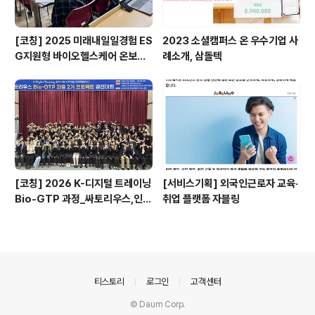
[코칭] 2025 미래내일일경험 ES
2023 소셜캠퍼스 온 우수기업 사
G지원형 바이오헬스케어 온보딩
례소개, 삼돌텍
프로그램_싸토리우스,지속가능경
영재단
[코칭] 2026 K-디지털 트레이닝
[서비스기획] 외국인근로자 교육·
Bio-GTP 과정_싸토리우스,인천
취업 플랫폼 자블링
일보아카데미
의안내
티스토리
로그인
고객센터
© Daum Corp.