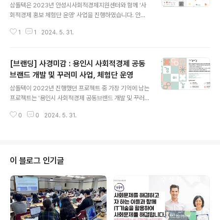
삼돌텍은 2023년 안성시사회적경제지원센터와 함께 '사
회적경제 홍보 체험단 운영' 사업을 진행하였습니다. 안성
시 사회적경제기업들이 ESG를 경영에 반영할 수 있도록
1
1
2024. 5. 31.
역량강화를 돕고, 이들이 창출하는 사회적 가치를 매력적
인 스토리텔링으로 만들고, 체험상품키트를 구성해 시민홍
보단이 이를 체험하고 리뷰를 작성하도록 했습니다. ​6월
[브랜딩] 사경미감 : 용인시 사회적경제 공동
참여기업 선정 위한 품평회를 열었으며, 3인의 심사위원이
지원적합성, 제품적정성, 참여효과성을 중심으로 8개 기업
브랜드 개발 및 꾸러미 사업, 체험단 운영
글 내용
의 제품을 선정하였습니다. 선정된 안성시 사회적경제 기
삼돌텍이 2022년 진행했던 프로젝트 중 가장 기억에 남는
업과 제품 이름을 소개합니다!번호기업명선정제품명1농업
프로젝트는 '용인시 사회적경제 공동브랜드 개발 및 꾸러
회사법인하늘친환경 새송이버섯2쁘띠포레바다만들기 키
미 사업'입니다.​용인시 사회적경제지원센터의 의뢰로 시작
트3마을도시락호미요미 아동간편식4디딤사회적협동조합
0
0
2024. 5. 31.
된 금번 프로젝트에서 삼돌텍이 가장 중점을 두었던 부분
레몬 수제청5신계콩마이스터고추부각6무지개공방은 칠
은 사회적경제조직들이 만드는 가치와 그들의 상품서비스
보단추 카드지갑7농업..
를 더 친근하고 아름답게 전달하는 것이었습니다. 독특하
고 의미있는 브랜드네임 '사경미감' 선정, 로고와 꾸러미 상
자 및 홍보물 디자인(사회적기업 생각나눔소와 협업), 시민
이 블로그 인기글
체험단 '사경미식단'의 모집과 운영, 체험단 전용 챗봇과 리
뷰 웹사이트(migambox.org) 제작과 운영을 삼돌텍이
맡았습니다. 챗봇을 통해 체험단과 소통하고, 웹사이트에
리뷰를 축적하고 검색최적화 작업을 했습니다. 디자인 부
분은 전문기업인 사회적기업 생각나눔소와..