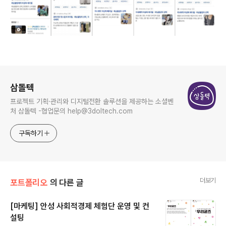
로그 정보
삼돌텍
프로젝트 기획·관리와 디지털전환 솔루션을 제공하는 소셜벤
처 삼돌텍 -협업문의 help@3doltech.com
구독하기
더보기
포트폴리오
의 다른 글
[마케팅] 안성 사회적경제 체험단 운영 및 컨
설팅
글 내용