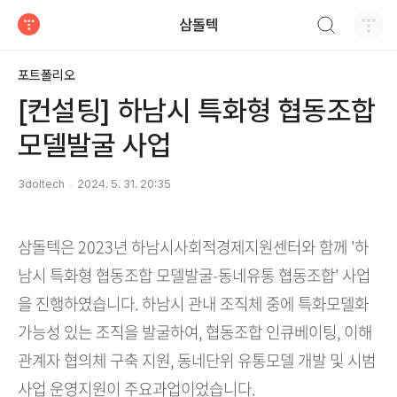
검색하기
삼돌텍
티스토리
포트폴리오
[컨설팅] 하남시 특화형 협동조합
모델발굴 사업
3doltech
2024. 5. 31. 20:35
삼돌텍은 2023년 하남시사회적경제지원센터와 함께 '하
남시 특화형 협동조합 모델발굴-동네유통 협동조합' 사업
을 진행하였습니다. 하남시 관내 조직체 중에 특화모델화
가능성 있는 조직을 발굴하여, 협동조합 인큐베이팅, 이해
관계자 협의체 구축 지원, 동네단위 유통모델 개발 및 시범
사업 운영지원이 주요과업이었습니다.